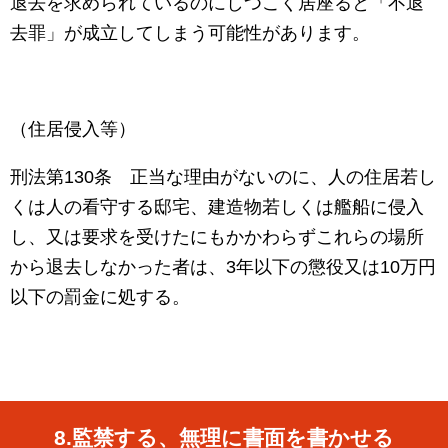
退去を求められているのにしつこく居座ると「不退
去罪」が成立してしまう可能性があります。
（住居侵入等）
刑法第
130
条 正当な理由がないのに、人の住居若し
くは人の看守する邸宅、建造物若しくは艦船に侵入
し、又は要求を受けたにもかかわらずこれらの場所
から退去しなかった者は、
3
年以下の懲役又は
10
万円
以下の罰金に処する。
8.
監禁する、無理に書面を書かせる