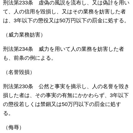
刑法第
233
条 虚偽の風説を流布し、又は偽計を用い
て、人の信用を毀損し、又はその業務を妨害した者
は、
3
年以下の懲役又は
50
万円以下の罰金に処する。
（威力業務妨害）
刑法第
234
条 威力を用いて人の業務を妨害した者
も、前条の例による。
（名誉毀損）
刑法第
230
条 公然と事実を摘示し、人の名誉を毀き
損した者は、その事実の有無にかかわらず、
3
年以下
の懲役若しくは禁錮又は
50
万円以下の罰金に処す
る。
（侮辱）