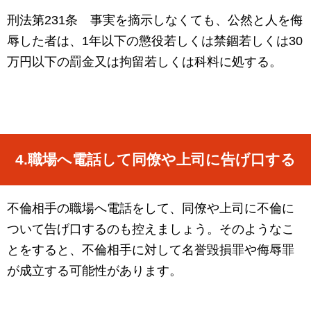
刑法第
231
条 事実を摘示しなくても、公然と人を侮
辱した者は、
1
年以下の懲役若しくは禁錮若しくは
30
万円以下の罰金又は拘留若しくは科料に処する。
4.
職場へ電話して同僚や上司に告げ口する
不倫相手の職場へ電話をして、同僚や上司に不倫に
ついて告げ口するのも控えましょう。そのようなこ
とをすると、不倫相手に対して名誉毀損罪や侮辱罪
が成立する可能性があります。