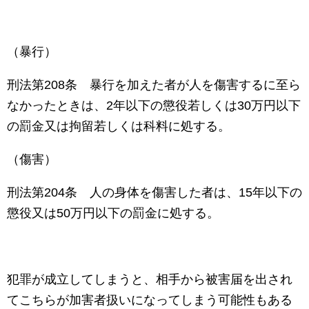
（暴行）
刑法第
208
条 暴行を加えた者が人を傷害するに至ら
なかったときは、
2
年以下の懲役若しくは
30
万円以下
の罰金又は拘留若しくは科料に処する。
（傷害）
刑法第
204
条 人の身体を傷害した者は、
15
年以下の
懲役又は
50
万円以下の罰金に処する。
犯罪が成立してしまうと、相手から被害届を出され
てこちらが加害者扱いになってしまう可能性もある