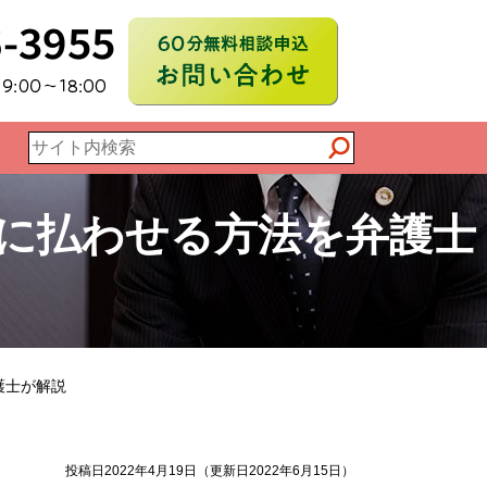
国対応電話相談
不倫慰謝料請求
60分無料相談申込
運営事務所：名
052-756-395
に払わせる方法を弁護士
護士が解説
投稿日2022年4月19日
（更新日2022年6月15日）