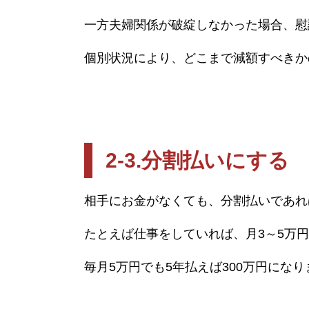
一方夫婦関係が破綻しなかった場合、慰
個別状況により、どこまで減額すべきか
2-3.
分割払いにする
相手にお金がなくても、分割払いであれ
たとえば仕事をしていれば、月
3
～
5
万円
毎月
5
万円でも
5
年払えば
300
万円になり