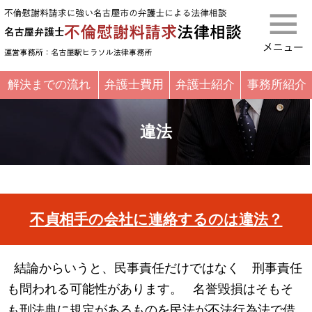
名古屋弁護
解決までの流れ
弁護士費用
弁護士紹介
事務所紹介
違法
不貞相手の会社に連絡するのは違法？
結論からいうと、民事責任だけではなく 刑事責任
も問われる可能性があります。 名誉毀損はそもそ
も刑法典に規定があるものを民法が不法行為法で借