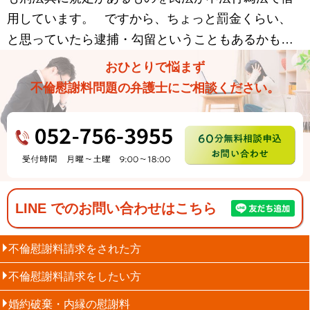
用しています。 ですから、ちょっと罰金くらい、
と思っていたら逮捕・勾留ということもあるかも…
おひとりで悩まず
不倫慰謝料問題の弁護士にご相談ください。
052-756-3955（月曜～土曜9
6
LINE でのお問い合わせはこちら
不倫慰謝料請求をされた方
不倫慰謝料請求をしたい方
婚約破棄・内縁の慰謝料