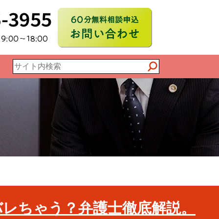
国対応電話相談
不倫慰謝料請求
60分無料相談申込
運営事務所：名
052-756-395
バレちゃう？弁護士徹底解説。