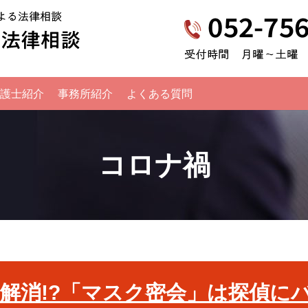
名古屋弁護士不倫慰謝料請求法律相談｜全
護士紹介
事務所紹介
よくある質問
コロナ禍
解消!?「マスク密会」は探偵に